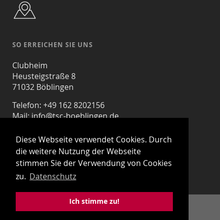
SO ERREICHEN SIE UNS
Clubheim
Heusteigstraße 8
71032 Böblingen
Telefon: +49 162 8202156
Mail:
info@tsc-boeblingen.de
facebook.com/tscbb
instagram.com/tscrotweiss
Diese Webseite verwendet Cookies. Durch
die weitere Nutzung der Webseite
stimmen Sie der Verwendung von Cookies
zu.
Datenschutz
Ich stimme zu!
© Copyright 2026 Tanzsportclub Rot-Weiß Böblingen e.V.